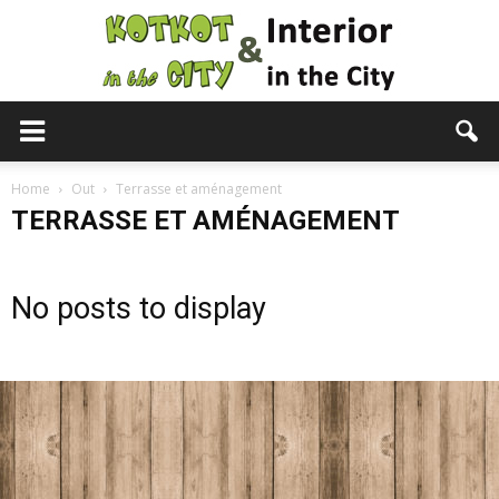
KotKot
Home
Out
Terrasse et aménagement
TERRASSE ET AMÉNAGEMENT
&
No posts to display
Interior
in